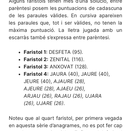
Alguns faristols tenen més d’una solució, entre
parèntesi posem les puntuacions de cadascuna
de les paraules vàlides. En
cursiva
apareixen
les paraules que, tot i ser vàlides, no tenen la
màxima puntuació. La lletra jugada amb un
escarràs també s’expressa entre parèntesi.
Faristol 1:
DESFETA (95)
.
Faristol 2:
ZENITAL (116).
Faristol 3:
ANXOVAT (128)
.
Faristol 4:
JAURA (40), JAURE (40),
JEURE (40),
AJAURE (28),
AJEURE (28), AJAEU (26),
ARJAU (26), RAJAU (26), UJARA
(26), UJARE (26)
.
Noteu que al quart faristol, per primera vegada
en aquesta sèrie d’anagrames, no es pot fer cap