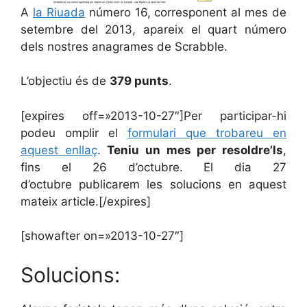
A
la Riuada
número 16, corresponent al mes de
setembre del 2013, apareix el quart número
dels nostres anagrames de Scrabble.
L’objectiu és de
379 punts
.
[expires off=»2013-10-27″]Per participar-hi
podeu omplir el
formulari que trobareu en
aquest enllaç
.
Teniu un mes per resoldre’ls
,
fins el 26 d’octubre. El dia 27
d’octubre publicarem les solucions en aquest
mateix article.[/expires]
[showafter on=»2013-10-27″]
Solucions: