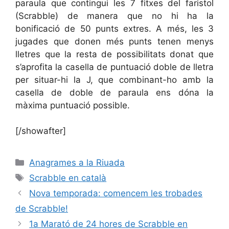
paraula que contingui les 7 fitxes del faristol
(Scrabble) de manera que no hi ha la
bonificació de 50 punts extres. A més, les 3
jugades que donen més punts tenen menys
lletres que la resta de possibilitats donat que
s’aprofita la casella de puntuació doble de lletra
per situar-hi la J, que combinant-ho amb la
casella de doble de paraula ens dóna la
màxima puntuació possible.
[/showafter]
Categories
Anagrames a la Riuada
Etiquetes
Scrabble en català
Nova temporada: comencem les trobades
de Scrabble!
1a Marató de 24 hores de Scrabble en