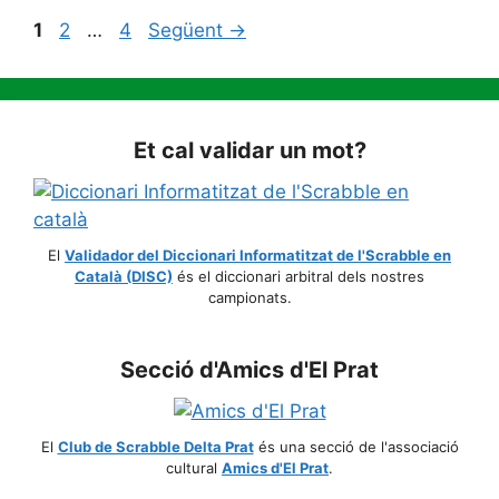
Pàgina
Pàgina
Pàgina
1
2
…
4
Següent
→
Et cal validar un mot?
El
Validador del Diccionari Informatitzat de l'Scrabble en
Català (DISC)
és el diccionari arbitral dels nostres
campionats.
Secció d'Amics d'El Prat
El
Club de Scrabble Delta Prat
és una secció de l'associació
cultural
Amics d'El Prat
.