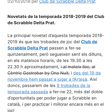
02/10/2018
per
Club de Scrabble Delta Prat
Novetats de la temporada 2018-2019 del Club
de Scrabble Delta Prat.
La principal novetat d’aquesta temporada 2018-
2019 és que les trobades de joc del
Club de
Scrabble Delta Prat
passen a fer-se
quinzenalment, però segueixen sent els dilluns,
en els mateixos horaris, de les 19.30 a les
22.30 h aproximadament,
i al mateix lloc, al
Cèntric Gastrobar by Ona Nuit,
i
des del 19 de
novembre hem passat a jugar a l’Artesà
. Així
doncs, passarem de les
9 trobades de la
temporada passada
a fer-ne 22, més del doble
d’oportunitats per poder jugar a Scrabble en
català, i per practicar i millorar encara més en el
joc!