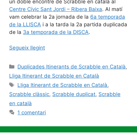
un doble encontre de Scrabble en català al
Centre Cívic Sant Jordi – Ribera Baixa
. Al matí
vam celebrar la 2a jornada de la
6a temporada
de la LLISCA
i a la tarda la 2a partida duplicada
de la
3a temporada de la DISCA
.
Segueix llegint
Categories
Duplicades Itinerants de Scrabble en Català
,
Lliga Itinerant de Scrabble en Català
Etiquetes
Lliga Itinerant de Scrabble en Català
,
Scrabble clàssic
,
Scrabble duplicat
,
Scrabble
en català
1 comentari