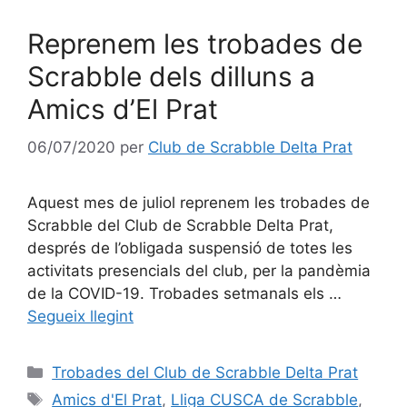
Reprenem les trobades de
Scrabble dels dilluns a
Amics d’El Prat
06/07/2020
per
Club de Scrabble Delta Prat
Aquest mes de juliol reprenem les trobades de
Scrabble del Club de Scrabble Delta Prat,
després de l’obligada suspensió de totes les
activitats presencials del club, per la pandèmia
de la COVID-19. Trobades setmanals els …
Segueix llegint
Categories
Trobades del Club de Scrabble Delta Prat
Etiquetes
Amics d'El Prat
,
Lliga CUSCA de Scrabble
,