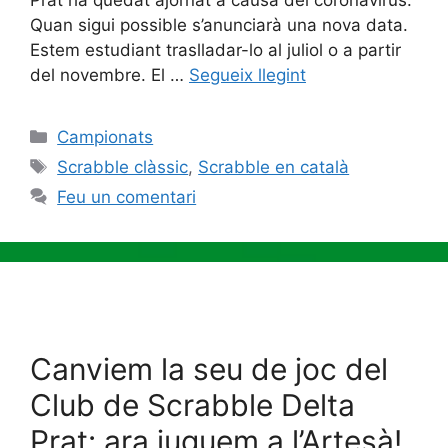
Prat ha quedat ajornat a causa del coronavirus.
Quan sigui possible s’anunciarà una nova data.
Estem estudiant traslladar-lo al juliol o a partir
del novembre. El …
Segueix llegint
Categories
Campionats
Etiquetes
Scrabble clàssic
,
Scrabble en català
Feu un comentari
Canviem la seu de joc del
Club de Scrabble Delta
Prat: ara juguem a l’Artesà!