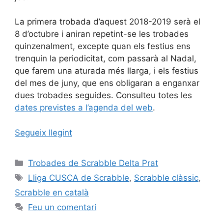
La primera trobada d’aquest 2018-2019 serà el
8 d’octubre i aniran repetint-se les trobades
quinzenalment, excepte quan els festius ens
trenquin la periodicitat, com passarà al Nadal,
que farem una aturada més llarga, i els festius
del mes de juny, que ens obligaran a enganxar
dues trobades seguides. Consulteu totes les
dates previstes a l’agenda del web
.
Segueix llegint
Categories
Trobades de Scrabble Delta Prat
Etiquetes
Lliga CUSCA de Scrabble
,
Scrabble clàssic
,
Scrabble en català
Feu un comentari