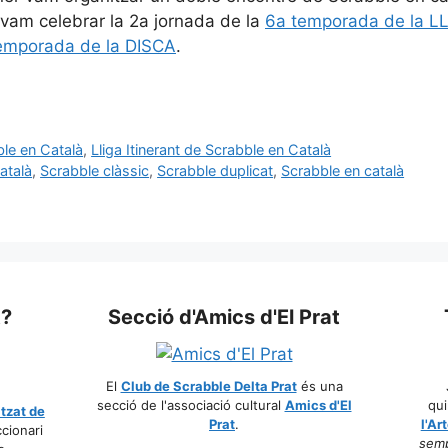
í vam celebrar la 2a jornada de la
6a temporada de la L
emporada de la DISCA
.
ble en Català
,
Lliga Itinerant de Scrabble en Català
atalà
,
Scrabble clàssic
,
Scrabble duplicat
,
Scrabble en català
t?
Secció d'Amics d'El Prat
El
Club de Scrabble Delta Prat
és una
secció de l'associació cultural
Amics d'El
qui
itzat de
Prat
.
l'Ar
ccionari
semp