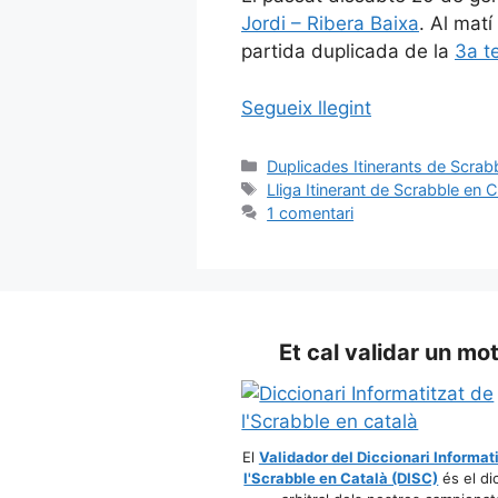
Jordi – Ribera Baixa
. Al mat
partida duplicada de la
3a t
Segueix llegint
Categories
Duplicades Itinerants de Scrab
Etiquetes
Lliga Itinerant de Scrabble en C
1 comentari
Et cal validar un mo
El
Validador del Diccionari Informat
l'Scrabble en Català (DISC)
és el di