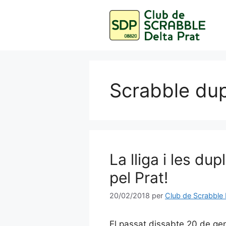
Vés
al
contingut
Scrabble dup
La lliga i les du
pel Prat!
20/02/2018
per
Club de Scrabble 
El passat dissabte 20 de ge