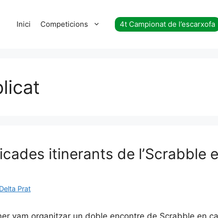
Inici
Competicions
4t Campionat de l’escarxofa
licat
plicades itinerants de l’Scrabble
Delta Prat
ner vam organitzar un doble encontre de Scrabble en ca